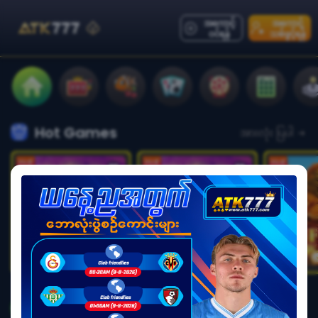
အကောင့်
အကောင့်
ဝင်ရန်
သစ်ဖွင့်ရန်
Hot Games
အားလုံး ပြပါ
Hot
Hot
Hot
0.4
%
0.4
%
0.4
%
0.4
%
0.4
%
BUY Bonus Slots
အားလုံး ပြပါ